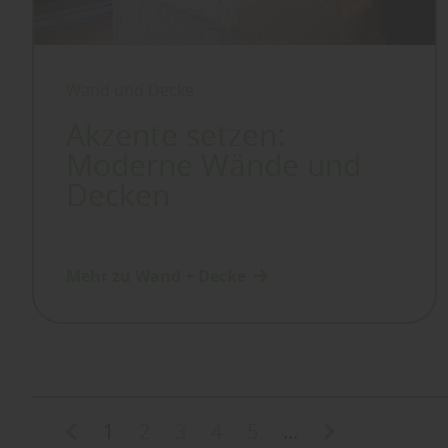
Wand und Decke
Akzente setzen:
Moderne Wände und
Decken
Mehr zu Wand + Decke
1
2
3
4
5
...