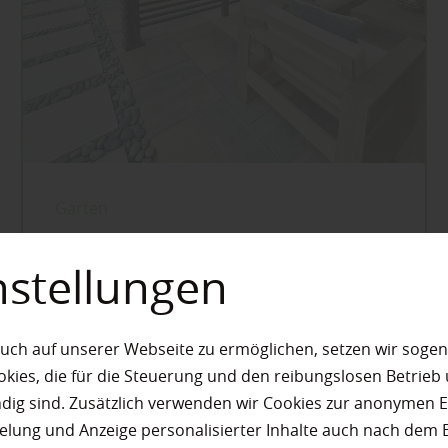
Garten
Keramische
nstellungen
Terrassenplatten –
feines Material für Fuß
und Auge
uch auf unserer Webseite zu ermöglichen, setzen wir sogen
ies, die für die Steuerung und den reibungslosen Betrieb
mehr zu keramischen ...
g sind. Zusätzlich verwenden wir Cookies zur anonymen E
pielung und Anzeige personalisierter Inhalte auch nach dem