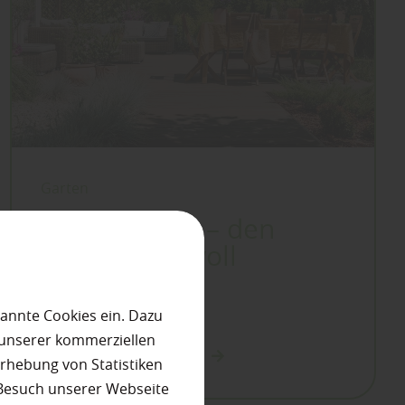
Garten
Mein Garten – den
Sommer stilvoll
genießen
annte Cookies ein. Dazu
 unserer kommerziellen
mehr zu Garten und ...
rhebung von Statistiken
 Besuch unserer Webseite