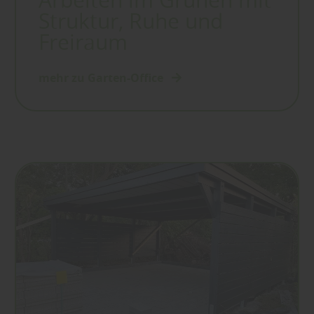
Arbeiten im Grünen mit
Struktur, Ruhe und
Freiraum
mehr zu Garten-Office