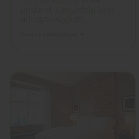
fürs Kinderzimmer –
gesund, langlebig und
alltagstauglich
mehr zu Bodenbelägen