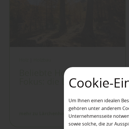
Holz
|
Holzbau
Beliebte Holzarten im
Cookie-Ei
Fokus: die Lärche
Um Ihnen einen idealen Bes
gehören unter anderem Cook
mehr zu Lärchenholz
Unternehmensseite notwendi
sowie solche, die zur Auss