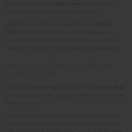
MDH empfiehlt: „Ein
Gartenhaus
ist längst nicht
mehr nur ein Lagerraum für Gartengeräte.“
„Moderne Gartenhäuser bieten Platz für
Home-
Office
, Fitnessraum oder sogar eine
Sauna
und
erweitern den nutzbaren Wohnraum auf eine ganz
neue Art“, so erfährt man bei MDH aus Rodenberg.
Wellness im Garten – ein Pool als
Luxus im Freien
Bei MDH in Rodenberg erfährt man: „Ein eigener
Pool
im Garten verwandelt das grüne Wohnzimmer in eine
Wellness-Oase.“
„Die Kombination von Holz und Wasser schafft eine
natürliche, beruhigende Atmosphäre, die das ganze
Jahr über genutzt werden kann“, so rät man bei MDH